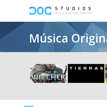
Música Origin
THE
PROYECTO
WITCHER III
TIERRAS
TRAILER
Música Original
MUSIC
REPLACEME