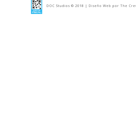
NT (DEMO)
DOC Studios © 2018 |
Diseño Web
por
The Cre
Audio for games
,
Música Original