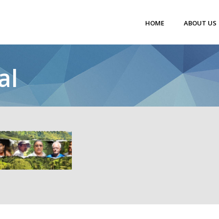
HOME
ABOUT US
al
VOCES DE
LATINOAM
ÉRICA
Diseño de sonido
,