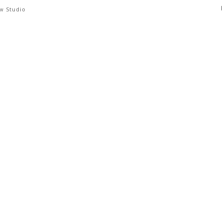
Música Original
w Studio